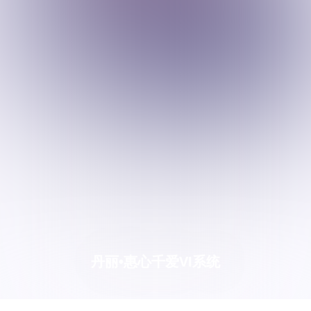
丹丽•惠心千爱VI系统